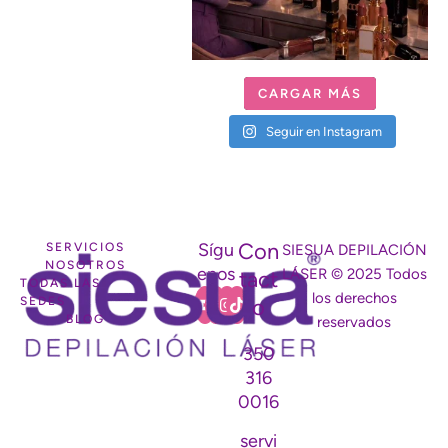
CARGAR MÁS
Seguir en Instagram
Con
Sígu
SERVICIOS
SIESUA DEPILACIÓN
NOSOTROS
enos
LÁSER © 2025 Todos
tact
TODAS LAS
los derechos
SEDES
o
BLOG
reservados
350
316
0016
servi