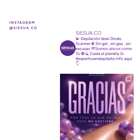
D
O
S
INSTAGRAM
@SIESUA.CO
SIESUA.CO
💫 Depilación láser Diodo
Scanner
❌ Sin gel , sin gas , sin
excusas
💜Somos únicos como
Tú
🚫🪒 Cuida el planeta
🥳
#expertosendepilarte
Info aquí
👇