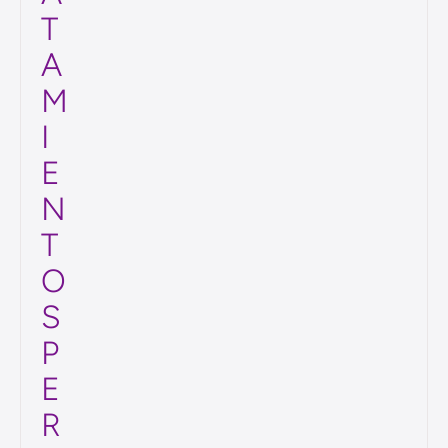
S
T
R
A
T
A
M
I
E
N
T
O