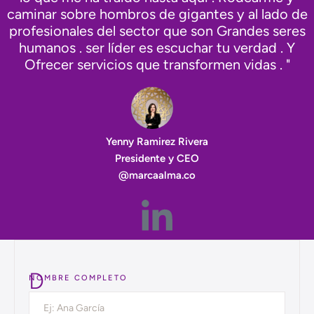
"Creo en Colombia
🇨🇴 EL PAÍS DE LA BELLEZA 💜 desde mi mundo
y la expreriencia de 20 años que ser disruptiva es
lo que me ha traído hasta aquí . Rodearme y
caminar sobre hombros de gigantes y al lado de
profesionales del sector que son Grandes seres
humanos . ser líder es escuchar tu verdad . Y
Ofrecer servicios que transformen vidas . "
Yenny Ramirez Rivera
Presidente y CEO
@marcaalma.co