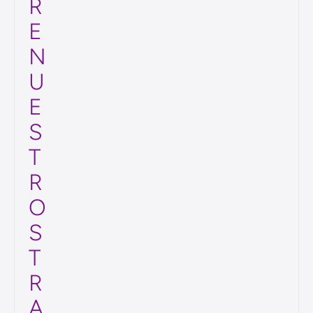
S
S
O
B
R
E
N
U
E
S
T
R
O