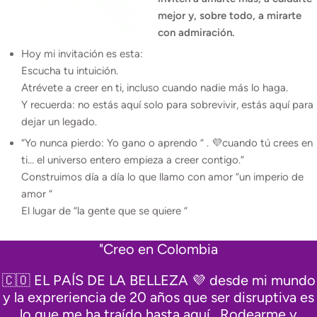
decisión profunda: convertir mi
pasión por el bienestar en una
Marca con Alma.
Mi visión siempre ha sido clara:
quiero crear experiencias que te
inviten a amarte más, a cuidarte
mejor y, sobre todo, a mirarte
con admiración.
Hoy mi invitación es esta:
Escucha tu intuición.
Atrévete a creer en ti, incluso cuando nadie más lo haga.
Y recuerda: no estás aquí solo para sobrevivir, estás aquí para
dejar un legado.
“Yo nunca pierdo: Yo gano o aprendo “ . 💜cuando tú crees en
ti… el universo entero empieza a creer contigo.”
Construimos día a día lo que llamo con amor “un imperio de
amor “
El lugar de “la gente que se quiere “