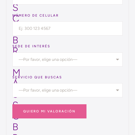
D
NOMBRE COMPLETO
E
S
C
NÚMERO DE CELULAR
U
B
SEDE DE INTERÉS
R
E
M
SERVICIO QUE BUSCAS
Á