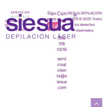
CARGAR MÁS
Seguir en Instagram
Con
Sígu
SERVICIOS
SIESUA DEPILACIÓN
NOSOTROS
enos
LÁSER © 2025 Todos
tact
TODAS LAS
los derechos
SEDES
o
BLOG
reservados
350
316
0016
servi
cioal
clien