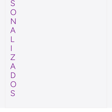
S
P
E
R
S
O
N
A
L
I
Z
A