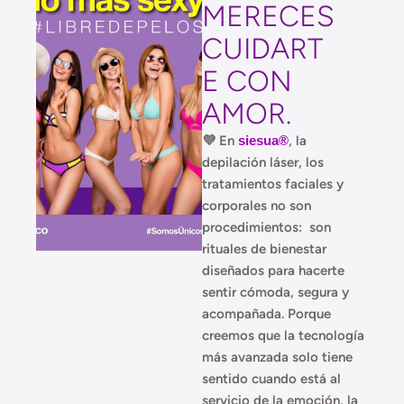
MERECES
CUIDART
E CON
AMOR.
💜
En
siesua®
, la
depilación láser, los
tratamientos faciales y
corporales no son
procedimientos: son
rituales de bienestar
diseñados para hacerte
sentir cómoda, segura y
acompañada. Porque
creemos que la tecnología
más avanzada solo tiene
sentido cuando está al
servicio de la emoción, la