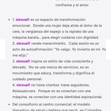
confianza y el amor
propio.
💜 NUESTRA ESENCIA💜
1.
siesua®
es un espacio de transformación
emocional. Donde una mujer deja atrás el dolor de la
cera, la vergüenza del espejo o la rapidez de una
máquina barata… para elegir cuidarse con dignidad.
2.
siesua®
vende merecimiento. Cada sesión es un
acto de autoafirmación: “Yo valgo. Yo invierto en mí. Yo
me elijo.”
3.
siesua®
inspira un estilo de vida consciente y
elevado. No es una marca de servicios, es un
movimiento que educa, transforma y dignifica el
cuidado personal.
4.
siesua®
no tiene clientes: tiene seguidores,
#siesualovers. Porque no se conectan con una
máquina, se conectan con una identidad aspiracional.
Del consultorio al centro comercial: el modelo
disruptivo de salud y belleza que nació en Colombia