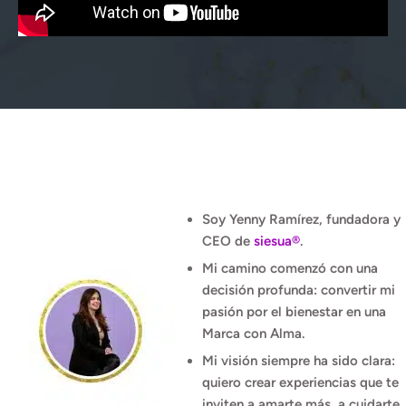
💜 EL ALMA DE SIESUA 💜
Soy
Yenny Ramírez
, fundadora y
CEO de
siesua®
.
Mi camino comenzó con una