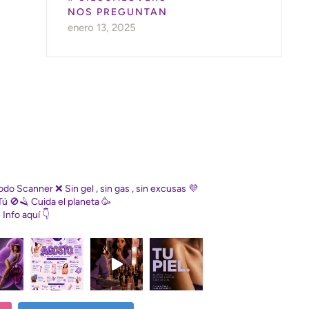
NOS PREGUNTAN
enero 13, 2025
Diodo Scanner
❌ Sin gel , sin gas , sin excusas
💜
Tú
🚫🪒 Cuida el planeta
🥳
e
Info aquí 👇