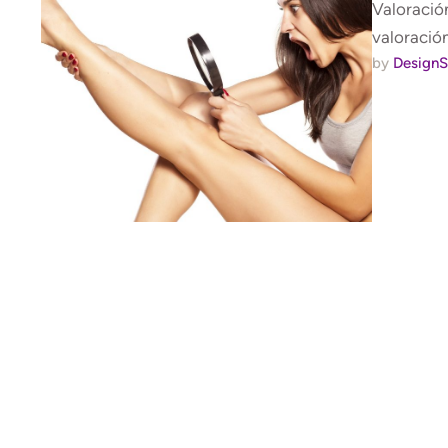
Valoració
valoración
by 
DesignS