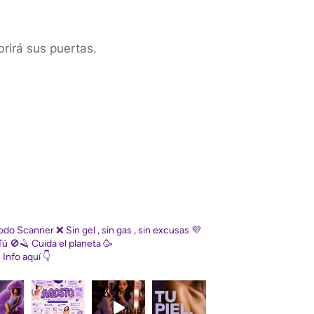
rirá sus puertas.
Diodo Scanner
❌ Sin gel , sin gas , sin excusas
💜
Tú
🚫🪒 Cuida el planeta
🥳
e
Info aquí 👇